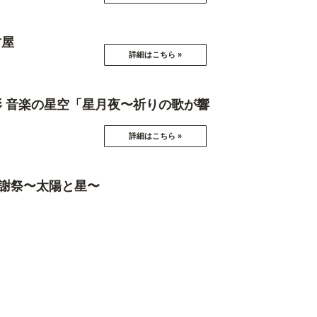
古屋
別投影 音楽の星空「星月夜〜祈りの歌が響
ル感謝祭〜太陽と星〜